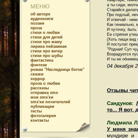
а ты сиди, молчи
МЕНЮ
Старайся делать
об авторе
Про подлый, неч
аудиокниги
И отвечай - немн
поэзия
Как гениально, 
проза
И чуточку, быть
стихи о любви
Ее стряпня утеш
стихи для детей
(Хоть пищи вид 
стихи про маму
И постулат прек
лирика пейзажная
"Родная! Суп чуд
стихи про ветер
Возрадуется пус
стихи про шубы
фантастика
фэнтези
04 декабря 2
роман "Наследница богов"
сказки
хоррор
проза о любви
рассказы
Отзывы чит
отправка sms
мои sms'ки
sms'ки почитателей
Сандунов
:
публикации
то... Я вот
тесты
фотогалерея
контакты
Людмила Л
У меня зна
мундире и 