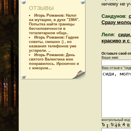
ничему не уч
ОТЗЫВЫ
Игорь Романов:
Налог
Сандунов
:
на мутацию, в духе "1984".
Сразу моло
Попытка найти границы
бесчеловечности в
тоталитарном обще..
Леля
:
сиди
Игорь Романов:
Гадкие
красиво и 
советы, смешно :) , но
названия телефонов уже
устарели. ..
Оставьте свой от
Игорь Романов:
День
Ваше имя:
святого Валентина мне
понравилось. Иронично и
с юмором...
Ваш отзыв о "сиди
контрольный код: