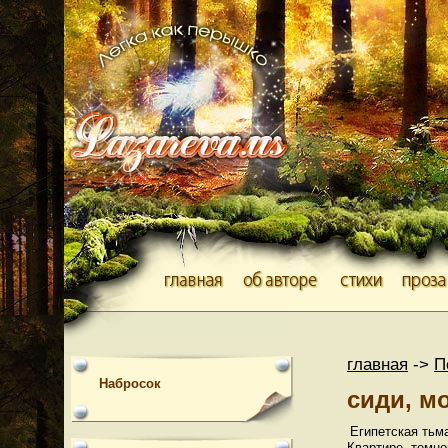
главная
->
П
Набросок
сиди, мо
Египетская тьма 
Квартире, темно