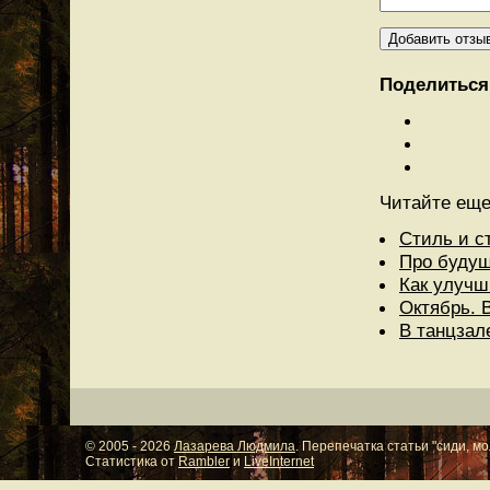
Поделиться 
Читайте еще
Стиль и с
Про буду
Как улучш
Октябрь. 
В танцзал
© 2005 - 2026
Лазарева Людмила
. Перепечатка статьи "сиди, м
Cтатистика от
Rambler
и
LiveInternet