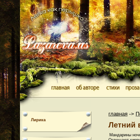
главная
->
П
Лирика
Летний 
Мандарины ночн
Освещают кирпич