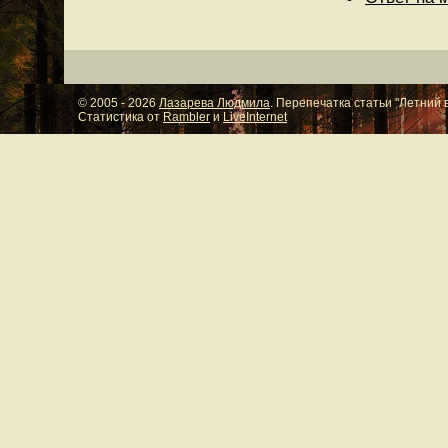
© 2005 - 2026
Лазарева Людмила
. Перепечатка статьи "Летний
Cтатистика от
Rambler
и
LiveInternet