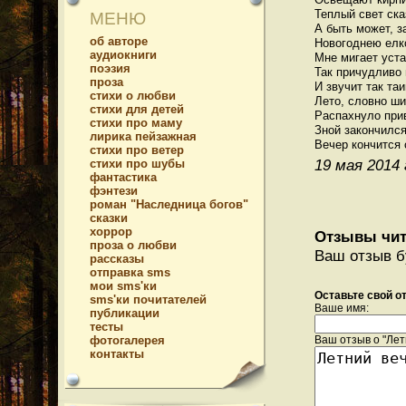
Теплый свет сказ
МЕНЮ
А быть может, з
об авторе
Новогоднею елко
аудиокниги
Мне мигает уста
поэзия
Так причудливо 
проза
И звучит так таи
стихи о любви
Лето, словно шик
стихи для детей
Распахнуло прив
стихи про маму
Зной закончился.
лирика пейзажная
стихи про ветер
19 мая 2014 
стихи про шубы
фантастика
фэнтези
роман "Наследница богов"
сказки
хоррор
Отзывы чит
проза о любви
Ваш отзыв б
рассказы
отправка sms
мои sms'ки
Оставьте свой о
sms'ки почитателей
Ваше имя:
публикации
тесты
фотогалерея
Ваш отзыв о "Лет
контакты