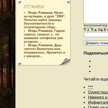
ОТЗЫВЫ
Игорь Романов:
Налог
на мутацию, в духе "1984".
Попытка найти границы
бесчеловечности в
контрольный код:
тоталитарном обще..
Игорь Романов:
Гадкие
советы, смешно :) , но
названия телефонов уже
устарели. ..
Игорь Романов:
День
святого Валентина мне
понравилось. Иронично и
Поделиться 
с юмором...
Читайте еще
***
Одностиш
Немного и
Инфантал
Ответ на 