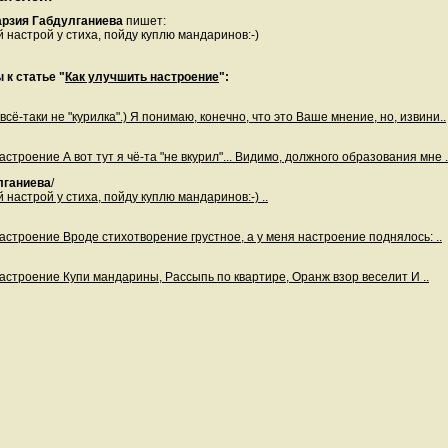
рзия Габдулганиева
пишет:
настрой у стиха, пойду куплю мандаринов:-)
 к статье "
Как улучшить настроение
":
всё-таки не "курилка".) Я понимаю, конечно, что это Ваше мнение, но, извини..
астроение А вот тут я чё-та "не вкурил"... Видимо, должного образования мне .
лганиева
/
настрой у стиха, пойду куплю мандаринов:-) ..
астроение Вроде стихотворение грустное, а у меня настроение поднялось: ..
астроение Купи мандарины, Рассыпь по квартире, Оранж взор веселит И ..