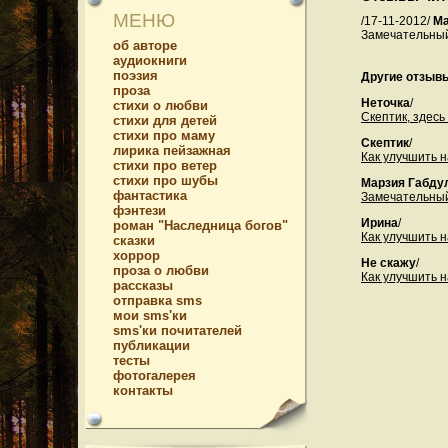
МЕНЮ
/17-11-2012/
Ма
Замечательный 
об авторе
аудиокниги
поэзия
Другие отзывы
проза
Неточка
/
стихи о любви
Скептик, здесь 
стихи для детей
стихи про маму
Скептик
/
лирика пейзажная
Как улучшить н
стихи про ветер
стихи про шубы
Марзия Габду
фантастика
Замечательный 
фэнтези
Ирина
/
роман "Наследница богов"
Как улучшить н
сказки
хоррор
Не скажу
/
проза о любви
Как улучшить н
рассказы
отправка sms
мои sms'ки
sms'ки почитателей
публикации
тесты
фотогалерея
контакты