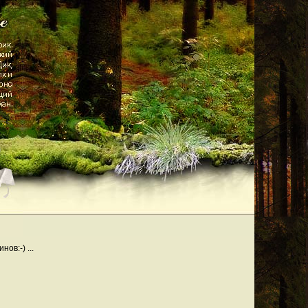
ов:-) ...