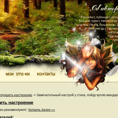
 улучшить настроение
->
Замечательный настрой у стиха, пойду куплю мандарин
ить настроение
ки рекомендуют!.
Читать далее »»
ателей: