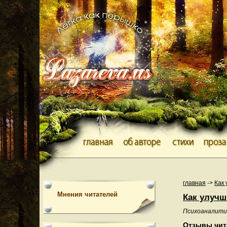
главная
->
Как
Мнения читателей
Как улучш
Психоаналити
Отзывы чит