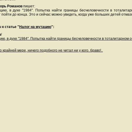
орь Романов
пишет:
цию, в духе "1984". Попытка найти границы бесчеловечности в тоталитар
 пойти до конца. Это и сейчас можно увидеть, когда уже больших детей отма
 к статье "
Налог на мутацию
":
в
/
ию, в духе "1984". Попытка найти границы бесчеловечности в тоталитарном о
о крайней мере, ничего подобного не читал ни у кого. браво!..