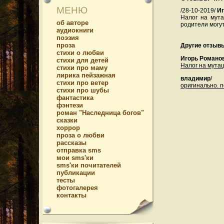
МЕНЮ
/28-10-2019/
Иг
Налог на мута
об авторе
родители могут
аудиокниги
поэзия
проза
Другие отзывы
стихи о любви
Игорь Романо
стихи для детей
Налог на мутац
стихи про маму
лирика пейзажная
владимир
/
стихи про ветер
оригинально. п
стихи про шубы
фантастика
фэнтези
роман "Наследница богов"
сказки
хоррор
проза о любви
рассказы
отправка sms
мои sms'ки
sms'ки почитателей
публикации
тесты
фотогалерея
контакты