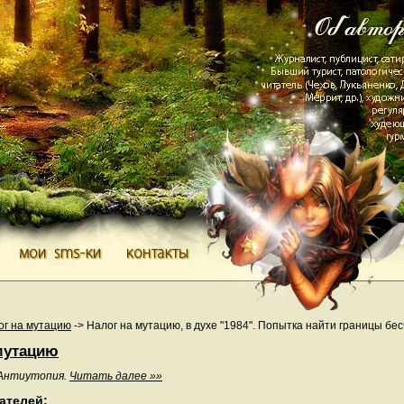
ог на мутацию
->
Налог на мутацию, в духе "1984". Попытка найти границы бесч
мутацию
Антиутопия.
Читать далее »»
ателей: