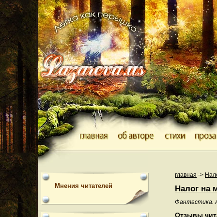
главная
->
Нал
Мнения читателей
Налог на 
Фантастика. 
Отзывы чит